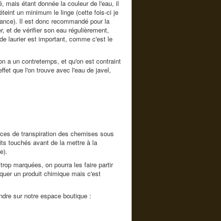
é, mais étant donnée la couleur de l'eau, il
teint un minimum le linge (cette fois-ci je
llance). Il est donc recommandé pour la
r, et de vérifier son eau régulièrement,
de laurier est important, comme c'est le
 on a un contretemps, et qu'on est contraint
et que l'on trouve avec l'eau de javel,
 traces de transpiration des chemises sous
its touchés avant de la mettre à la
e).
trop marquées, on pourra les faire partir
iquer un produit chimique mais c'est
ndre sur notre espace boutique :