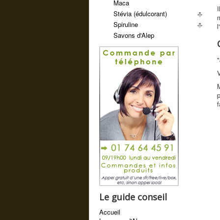
Maca
Stévia (édulcorant)
m
Spiruline
l
Savons d'Alep
"
V
M
p
f
Le guide conseil
Accueil