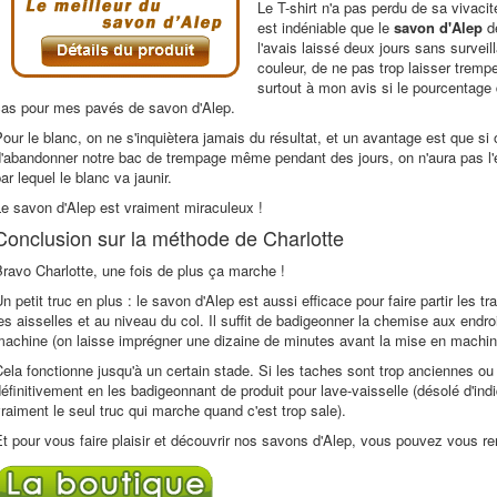
Le T-shirt n'a pas perdu de sa vivacit
est indéniable que le
savon d'Alep
dé
l'avais laissé deux jours sans survei
couleur, de ne pas trop laisser trempe
surtout à mon avis si le pourcentage 
cas pour mes pavés de savon d'Alep.
our le blanc, on ne s'inquiètera jamais du résultat, et un avantage est que si
'abandonner notre bac de trempage même pendant des jours, on n'aura pas l'eff
ar lequel le blanc va jaunir.
e savon d'Alep est vraiment miraculeux !
Conclusion sur la méthode de Charlotte
ravo Charlotte, une fois de plus ça marche !
n petit truc en plus : le savon d'Alep est aussi efficace pour faire partir les
es aisselles et au niveau du col. Il suffit de badigeonner la chemise aux endro
machine (on laisse imprégner une dizaine de minutes avant la mise en machin
ela fonctionne jusqu'à un certain stade. Si les taches sont trop anciennes ou 
éfinitivement en les badigeonnant de produit pour lave-vaisselle (désolé d'ind
raiment le seul truc qui marche quand c'est trop sale).
t pour vous faire plaisir et découvrir nos savons d'Alep, vous pouvez vous re