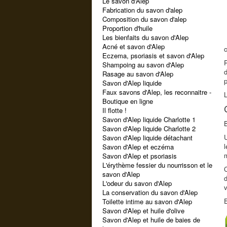
Le savon d'Alep
Fabrication du savon d'alep
Composition du savon d'alep
Proportion d'huile
Les bienfaits du savon d'Alep
Acné et savon d'Alep
Eczema, psoriasis et savon d'Alep
P
Shampoing au savon d'Alep
d
Rasage au savon d'Alep
p
Savon d'Alep liquide
Faux savons d'Alep, les reconnaitre -
L
Boutique en ligne
Il flotte !
Savon d'Alep liquide Charlotte 1
B
Savon d'Alep liquide Charlotte 2
U
Savon d'Alep liquide détachant
l
Savon d'Alep et eczéma
Savon d'Alep et psoriasis
L'érythème fessier du nourrisson et le
C
savon d'Alep
d
L'odeur du savon d'Alep
v
La conservation du savon d'Alep
E
Toilette intime au savon d'Alep
Savon d'Alep et huile d'olive
Savon d'Alep et huile de baies de