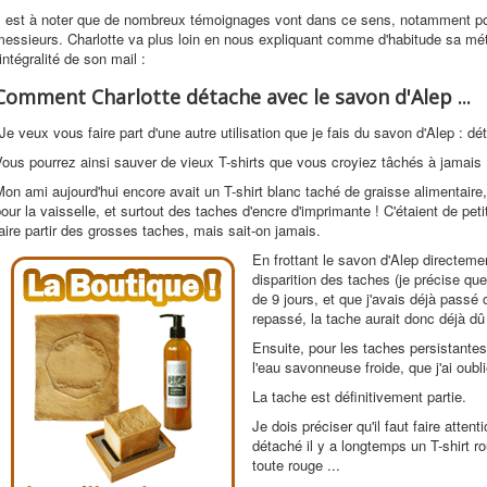
Il est à noter que de nombreux témoignages vont dans ce sens, notamment po
essieurs. Charlotte va plus loin en nous expliquant comme d'habitude sa mét
'intégralité de son mail :
Comment Charlotte détache avec le savon d'Alep ...
Je veux vous faire part d'une autre utilisation que je fais du savon d'Alep : dét
ous pourrez ainsi sauver de vieux T-shirts que vous croyiez tâchés à jamais 
on ami aujourd'hui encore avait un T-shirt blanc taché de graisse alimentaire
our la vaisselle, et surtout des taches d'encre d'imprimante ! C'étaient de peti
aire partir des grosses taches, mais sait-on jamais.
En frottant le savon d'Alep directemen
disparition des taches (je précise que
de 9 jours, et que j'avais déjà passé 
repassé, la tache aurait donc déjà dû
Ensuite, pour les taches persistantes
l'eau savonneuse froide, que j'ai oub
La tache est définitivement partie.
Je dois préciser qu'il faut faire atten
détaché il y a longtemps un T-shirt r
toute rouge ...