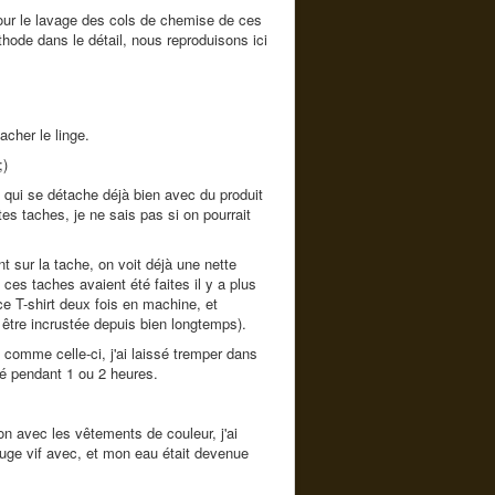
ur le lavage des cols de chemise de ces
hode dans le détail, nous reproduisons ici
acher le linge.
;)
, qui se détache déjà bien avec du produit
tes taches, je ne sais pas si on pourrait
t sur la tache, on voit déjà une nette
 ces taches avaient été faites il y a plus
ce T-shirt deux fois en machine, et
 être incrustée depuis bien longtemps).
 comme celle-ci, j'ai laissé tremper dans
lié pendant 1 ou 2 heures.
tion avec les vêtements de couleur, j'ai
ouge vif avec, et mon eau était devenue