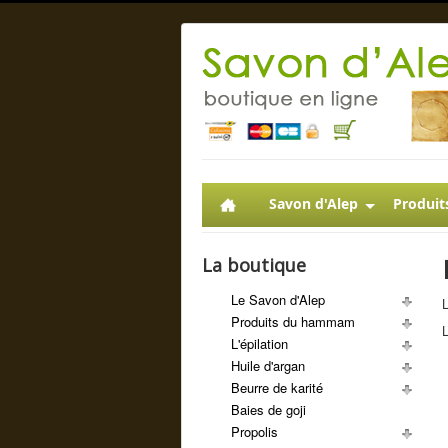
Savon d'Alep
Produit
La boutique
Le Savon d'Alep
L
Produits du hammam
L
L'épilation
Huile d'argan
Beurre de karité
Baies de goji
Propolis