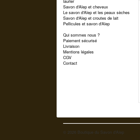
laurier
Savon d'Alep et cheveux
Le savon d'Alep et les peaux sèches
Savon d'Alep et croutes de lait
Pellicules et savon d'Alep
Qui sommes nous ?
Paiement sécurisé
Livraison
Mentions légales
CGV
Contact
© 2026 Boutique du Savon d'Alep