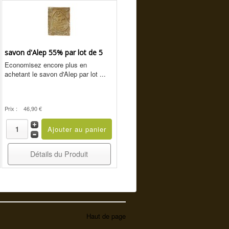
savon d'Alep 55% par lot de 5
Economisez encore plus en
achetant le savon d'Alep par lot ...
Prix :
46,90 €
Détails du Produit
Haut de page