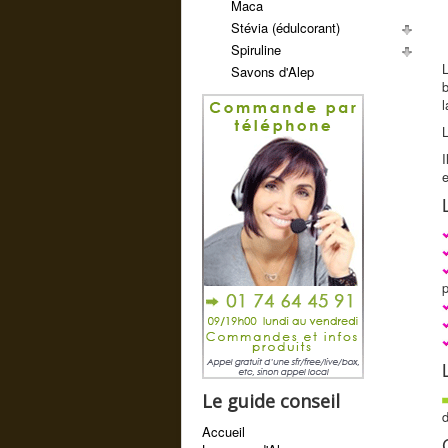
Maca
Stévia (édulcorant)
Spiruline
L
Savons d'Alep
b
l
I
p
Le guide conseil
d
Accueil