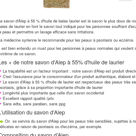
e savon d'Alep à 55 % d'huile de baies laurier est le savon le plus doux de no
aies de laurier en font le savon tout indiqué pour les personnes souffrant d'e
a peau et permettre un lavage efficace sans irritations.
La médecine syrienne le recommande pour les peaux à psoriasis ou eczéma.
l est bien entendu un must pour les personnes à peaux normales qui veulent se 
extrême de ce savon.
Les + de notre savon d'Alep à 55% d'huile de laurier
La traçabilité est un facteur important : notre savon d'Alep est produit direc
C'est l'assurance pour le consommateur d'un produit authentique, élaboré et 
Le savon d'Alep à 55 % d'huile de laurier est respectueux des peaux très 
soriasis, grâce à sa proportion importante d'huile de laurier
Longévité plus importante que celle d'un savon occidental
Excellent rapport qualité /prix
Sans edta, sans paraben, sans ppg
L'utilisation du savon d'Alep
On se servira du savon d'Alep pour les peaux très sensibles, sujettes à rou
élicates en raison de psoriasis ou d'eczéma, par exemple.
Composition du savon d'Alep