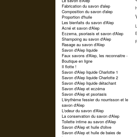
Le savon d'Alep
Fabrication du savon d'alep
H
Composition du savon d'alep
Proportion d'huile
Les bienfaits du savon d'Alep
Acné et savon d'Alep
Eczema, psoriasis et savon d'Alep
Shampoing au savon d'Alep
Rasage au savon d'Alep
Savon d'Alep liquide
Faux savons d'Alep, les reconnaitre -
Boutique en ligne
Il flotte !
Savon d'Alep liquide Charlotte 1
Savon d'Alep liquide Charlotte 2
Savon d'Alep liquide détachant
Savon d'Alep et eczéma
Savon d'Alep et psoriasis
L'érythème fessier du nourrisson et le
savon d'Alep
L'odeur du savon d'Alep
La conservation du savon d'Alep
Toilette intime au savon d'Alep
Savon d'Alep et huile d'olive
Savon d'Alep et huile de baies de