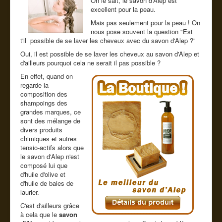
On le sait, le savon d'Alep est
Cde tel
excellent pour la peau.
Mais pas seulement pour la peau ! On
Guide conseil
nous pose souvent la question "Est
t'il possible de se laver les cheveux avec du savon d'Alep ?"
Oui, il est possible de se laver les cheveux au savon d'Alep et
d'ailleurs pourquoi cela ne serait il pas possible ?
En effet, quand on
regarde la
composition des
shampoings des
grandes marques, ce
sont des mélange de
divers produits
chimiques et autres
tensio-actifs alors que
le savon d'Alep n'est
composé lui que
d'huile d'olive et
d'huile de baies de
laurier.
C'est d'ailleurs grâce
à cela que le
savon