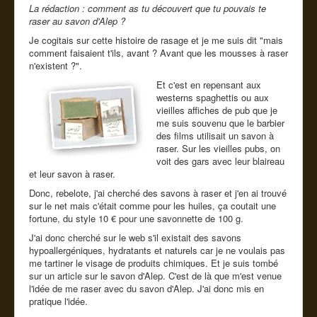
La rédaction : comment as tu découvert que tu pouvais te
raser au savon d'Alep ?
Je cogitais sur cette histoire de rasage et je me suis dit "mais
comment faisaient t'ils, avant ? Avant que les mousses à raser
n'existent ?".
Et c'est en repensant aux
westerns spaghettis ou aux
vieilles affiches de pub que je
me suis souvenu que le barbier
des films utilisait un savon à
raser. Sur les vieilles pubs, on
voit des gars avec leur blaireau
et leur savon à raser.
Donc, rebelote, j'ai cherché des savons à raser et j'en ai trouvé
sur le net mais c'était comme pour les huiles, ça coutait une
fortune, du style 10 € pour une savonnette de 100 g.
J'ai donc cherché sur le web s'il existait des savons
hypoallergéniques, hydratants et naturels car je ne voulais pas
me tartiner le visage de produits chimiques. Et je suis tombé
sur un article sur le savon d'Alep. C'est de là que m'est venue
l'idée de me raser avec du savon d'Alep. J'ai donc mis en
pratique l'idée.