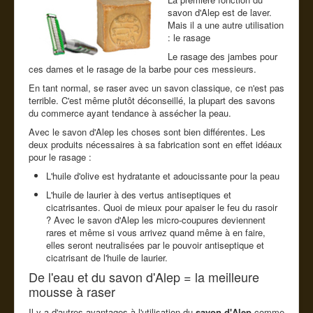
Cde tel
savon d'Alep est de laver.
Mais il a une autre utilisation
Guide conseil
: le rasage
Le rasage des jambes pour
ces dames et le rasage de la barbe pour ces messieurs.
En tant normal, se raser avec un savon classique, ce n'est pas
terrible. C'est même plutôt déconseillé, la plupart des savons
du commerce ayant tendance à assécher la peau.
Avec le savon d'Alep les choses sont bien différentes. Les
deux produits nécessaires à sa fabrication sont en effet idéaux
pour le rasage :
L'huile d'olive est hydratante et adoucissante pour la peau
L'huile de laurier à des vertus antiseptiques et
cicatrisantes. Quoi de mieux pour apaiser le feu du rasoir
? Avec le savon d'Alep les micro-coupures deviennent
rares et même si vous arrivez quand même à en faire,
elles seront neutralisées par le pouvoir antiseptique et
cicatrisant de l'huile de laurier.
De l'eau et du savon d'Alep = la meilleure
mousse à raser
Il y a d'autres avantages à l'utilisation du
savon d'Alep
comme